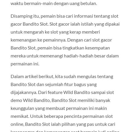
waktu bermain-main dengan uang betulan.
Disamping itu, pemain bisa cari informasi tentang slot
gacor Bandito Slot. Slot gacor ialah istilah yang dipakai
untuk mengarah ke slot yang kerap memberi
kemenangan ke pemainnya. Dengan cari slot gacor
Bandito Slot, pemain bisa tingkatkan kesempatan
mereka untuk memenangi hadiah-hadiah besar dalam
permainan ini.
Dalam artikel berikut, kita sudah mengulas tentang
Bandito Slot dan sejumlah fitur bagus yang
dijajakannya. Dari feature Wild Bandito sampai slot
demo Wild Bandito, Bandito Slot memiliki banyak
keunggulan yang membuat permainan ini makin
memikat. Untuk beberapa pencinta permainan slot
online, Bandito Slot ialah pilihan yang pas untuk cari
kesenangan dan kemenangan saat bermain judi online .