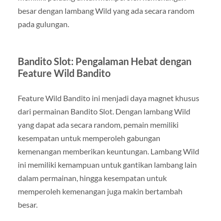
besar dengan lambang Wild yang ada secara random
pada gulungan.
Bandito Slot: Pengalaman Hebat dengan
Feature Wild Bandito
Feature Wild Bandito ini menjadi daya magnet khusus
dari permainan Bandito Slot. Dengan lambang Wild
yang dapat ada secara random, pemain memiliki
kesempatan untuk memperoleh gabungan
kemenangan memberikan keuntungan. Lambang Wild
ini memiliki kemampuan untuk gantikan lambang lain
dalam permainan, hingga kesempatan untuk
memperoleh kemenangan juga makin bertambah
besar.