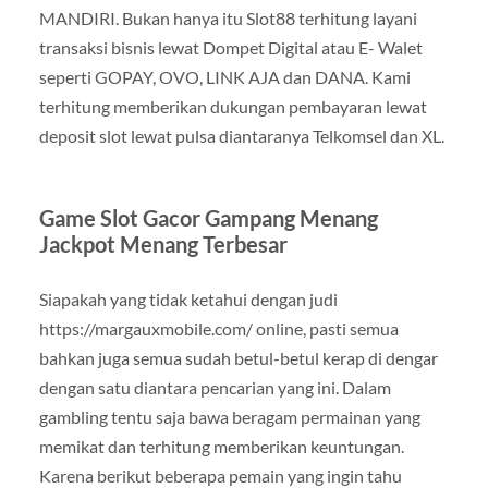
MANDIRI. Bukan hanya itu Slot88 terhitung layani
transaksi bisnis lewat Dompet Digital atau E- Walet
seperti GOPAY, OVO, LINK AJA dan DANA. Kami
terhitung memberikan dukungan pembayaran lewat
deposit slot lewat pulsa diantaranya Telkomsel dan XL.
Game Slot Gacor Gampang Menang
Jackpot Menang Terbesar
Siapakah yang tidak ketahui dengan judi
https://margauxmobile.com/ online, pasti semua
bahkan juga semua sudah betul-betul kerap di dengar
dengan satu diantara pencarian yang ini. Dalam
gambling tentu saja bawa beragam permainan yang
memikat dan terhitung memberikan keuntungan.
Karena berikut beberapa pemain yang ingin tahu