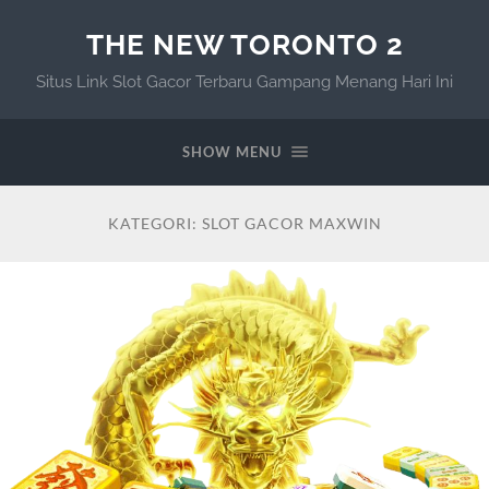
THE NEW TORONTO 2
Situs Link Slot Gacor Terbaru Gampang Menang Hari Ini
SHOW MENU
KATEGORI:
SLOT GACOR MAXWIN