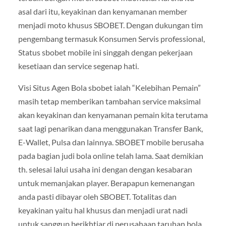
asal dari itu, keyakinan dan kenyamanan member
menjadi moto khusus SBOBET. Dengan dukungan tim
pengembang termasuk Konsumen Servis professional,
Status sbobet mobile ini singgah dengan pekerjaan
kesetiaan dan service segenap hati.
Visi Situs Agen Bola sbobet ialah “Kelebihan Pemain”
masih tetap memberikan tambahan service maksimal
akan keyakinan dan kenyamanan pemain kita terutama
saat lagi penarikan dana menggunakan Transfer Bank,
E-Wallet, Pulsa dan lainnya. SBOBET mobile berusaha
pada bagian judi bola online telah lama. Saat demikian
th. selesai lalui usaha ini dengan dengan kesabaran
untuk memanjakan player. Berapapun kemenangan
anda pasti dibayar oleh SBOBET. Totalitas dan
keyakinan yaitu hal khusus dan menjadi urat nadi
untuk sanggup berikhtiar di perusahaan taruhan bola