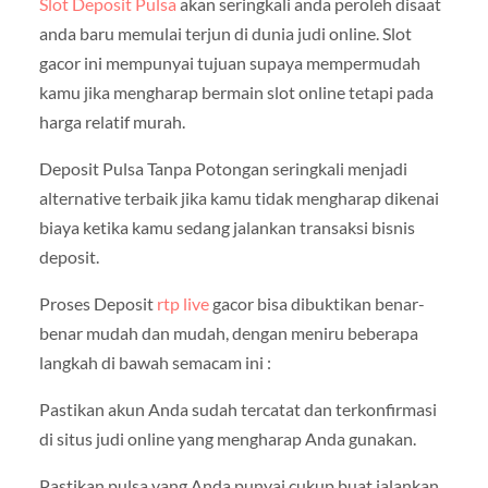
Slot Deposit Pulsa
akan seringkali anda peroleh disaat
anda baru memulai terjun di dunia judi online. Slot
gacor ini mempunyai tujuan supaya mempermudah
kamu jika mengharap bermain slot online tetapi pada
harga relatif murah.
Deposit Pulsa Tanpa Potongan seringkali menjadi
alternative terbaik jika kamu tidak mengharap dikenai
biaya ketika kamu sedang jalankan transaksi bisnis
deposit.
Proses Deposit
rtp live
gacor bisa dibuktikan benar-
benar mudah dan mudah, dengan meniru beberapa
langkah di bawah semacam ini :
Pastikan akun Anda sudah tercatat dan terkonfirmasi
di situs judi online yang mengharap Anda gunakan.
Pastikan pulsa yang Anda punyai cukup buat jalankan