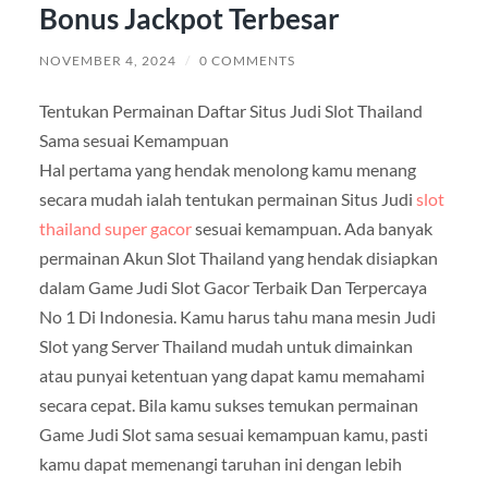
Bonus Jackpot Terbesar
NOVEMBER 4, 2024
/
0 COMMENTS
Tentukan Permainan Daftar Situs Judi Slot Thailand
Sama sesuai Kemampuan
Hal pertama yang hendak menolong kamu menang
secara mudah ialah tentukan permainan Situs Judi
slot
thailand super gacor
sesuai kemampuan. Ada banyak
permainan Akun Slot Thailand yang hendak disiapkan
dalam Game Judi Slot Gacor Terbaik Dan Terpercaya
No 1 Di Indonesia. Kamu harus tahu mana mesin Judi
Slot yang Server Thailand mudah untuk dimainkan
atau punyai ketentuan yang dapat kamu memahami
secara cepat. Bila kamu sukses temukan permainan
Game Judi Slot sama sesuai kemampuan kamu, pasti
kamu dapat memenangi taruhan ini dengan lebih