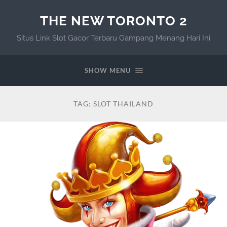
THE NEW TORONTO 2
Situs Link Slot Gacor Terbaru Gampang Menang Hari Ini
SHOW MENU
TAG:
SLOT THAILAND